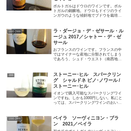
ポルトガルはドウロのワインです。ポル
トガルの銘醸地。ドウロもドイツのライ
ンガウのような傾斜地でブドウを栽培し
ているようで、そのようなところでは重
機が使えないので、手間のかかる手作業
が必要になります。我々が何気なく飲ん
ラ・ダージョ・デ・ゼサール・ル
1000-2999
でいるワインにも多くの人...
ージュ 2017／シャトー・デ・ゼ
サール
おフランスのワインです。フランスの中
ではマイナーな産地に分類されてしまう
であろう、シュド・ウエスト（南西地
方）のワイン。別名”黒ワイン”とも呼ばれ
る、コット（＝マルベック）主体の濃厚
な赤ワイン”カオール”が有名ですが、今回
ストーニー･ヒル スパークリン
-999
のワインはメルロー...
グ シャルドネ ピノ･ノワール /
ストーニー･ヒル
イオンで購入可能なスパークリングワイ
ンですね。しかも1000円しない。私にと
っては、スパークリングワインのおいし
さに気づかせてもらったワインです。キ
ンキンに冷やして、揚げ物つつきながら
ゴクゴク飲むと至福になれるワイン。夏
ベイラ ソーヴィニヨン・ブラ
1000-2999
にピッタリですね。な...
ン 2021／ベイラ