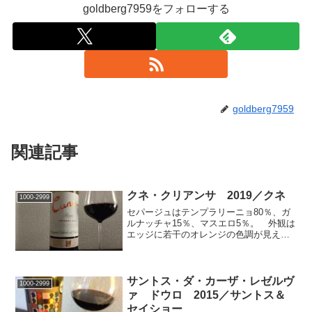
goldberg7959をフォローする
goldberg7959
関連記事
クネ・クリアンサ 2019／クネ
1000-2999
セパージュはテンプラリーニョ80％、ガ
ルナッチャ15％、マスエロ5％。 外観は
エッジに若干のオレンジの色調が見える
中庸な濃さのルビーレッド。輝きは少な
くて落ち着いた印象。粘性中程度。アル
コール13.5％。 香りは黒系の果実が支
配的で、そこに...
サントス・ダ・カーザ・レゼルヴ
1000-2999
ァ ドウロ 2015／サントス＆
セイショー