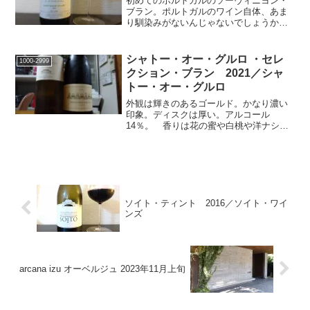
初めてのポルトガルのソーヴィニヨン・
ブラン。ポルトガルのワイン自体、あま
り馴染みがないんじゃないでしょうか。
私はほとんど飲んだことありません。酒
精強化ワインのポートやマデイラの方が
まだ飲む機会があるように思います。
シャトー・オー・グルロ ・セレ
1000-2999
2018／2019年のデー...
クション・ブラン 2021／シャ
トー・オー・グルロ
外観は輝きのあるゴールド。かなり濃い
印象。ディスクは厚い。アルコール
14％。 香りは花の蜜や白桃や洋ナシな
どの甘みのある果実、樽由来のハチミツ
やバター。 味わいは酸味は穏やか。コ
クのある果実味がじんわりと広がる旨
味。 ボルドーの白ってほとん...
ソイト・ティント 2016／ソイト・ワイ
ンズ
arcana izu オーベルジュ 2023年11月上旬