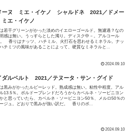
メーヌ ミエ・イケノ シャルドネ 2021／ドメー
 ミエ・イケノ
は若干グリーンがかった淡めのイエローゴールド。無濾過？なの
明感は無い。うっすらとした濁り。ディスク中－。アルコール
％。 香りはナッツ、ハチミル、火打石を思わせるミネラル。ナッ
ハチミツの風味があることによって、硬質なミネラルと...
2024.09.10
イダルベルト 2021／テヌータ・サン・グイド
は黒みがかったルビーレッド。熟成感は無い。粘性中程度。アル
ル13.5％。ボルドーブレンドだろうからカベルネ・ソービニヨン
かと思っていたら、カベルネ・ソービニヨン50％、メルロ50％の
ージュ。どおりで黒みが強い訳だ。 香りのボ...
2024.09.10