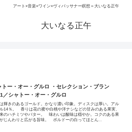
アート×音楽×ワイン×ヴィパッサナー瞑想＝大いなる正午
大いなる正午
ャトー・オー・グルロ ・セレクション・ブラン
021／シャトー・オー・グルロ
は輝きのあるゴールド。かなり濃い印象。ディスクは厚い。アル
ル14％。 香りは花の蜜や白桃や洋ナシなどの甘みのある果実、
来のハチミツやバター。 味わいは酸味は穏やか。コクのある果
がじんわりと広がる旨味。 ボルドーの白ってほとん...