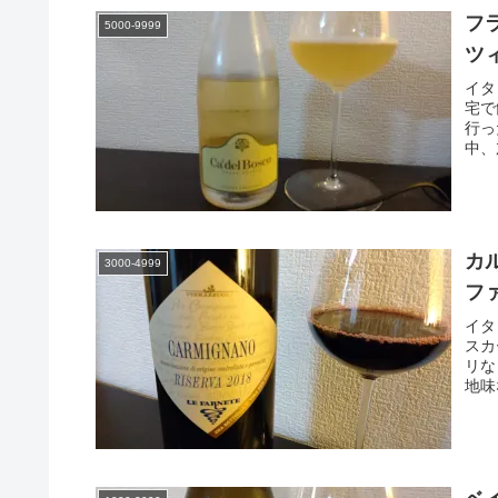
フ
5000-9999
ツ
イタ
宅で
行っ
中、
カ
3000-4999
フ
イタ
スカ
リな
地味