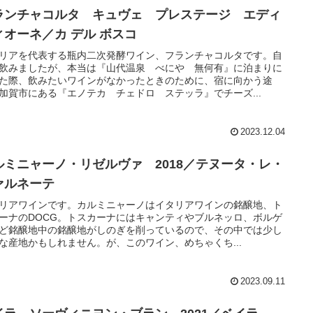
ランチャコルタ キュヴェ プレステージ エディ
ィオーネ／カ デル ボスコ
リアを代表する瓶内二次発酵ワイン、フランチャコルタです。自
飲みましたが、本当は『山代温泉 べにや 無何有』に泊まりに
た際、飲みたいワインがなかったときのために、宿に向かう途
加賀市にある『エノテカ チェドロ ステッラ』でチーズ...
2023.12.04
ルミニャーノ・リゼルヴァ 2018／テヌータ・レ・
ァルネーテ
リアワインです。カルミニャーノはイタリアワインの銘醸地、ト
ーナのDOCG。トスカーナにはキャンティやブルネッロ、ボルゲ
ど銘醸地中の銘醸地がしのぎを削っているので、その中では少し
な産地かもしれません。が、このワイン、めちゃくち...
2023.09.11