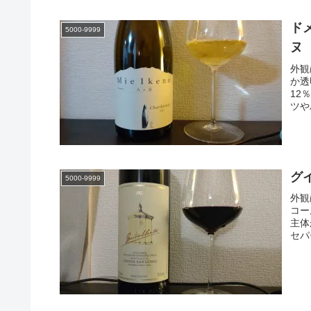
ド
5000-9999
ヌ
外観
か透
12
ツや
グ
5000-9999
外観
コー
主体
セパ