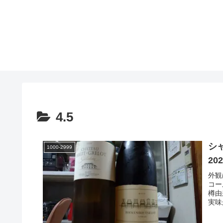
4.5
シ
1000-2999
2
外観
コー
樽由
実味