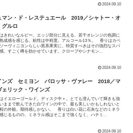
2024.09.10
ュマン・ド・レステュエール 2019／シャトー・オ
・グルロ
はきれいなルビー。エッジ部分に見える、若干オレンジの色調に
熟成感を感じる。粘性は中程度。アルコール13％。 香りはカベ
ソーヴィニヨンらしい黒系果実に、特質すべきはその強烈なスパ
感。すごく樽を効かせています。クローブやシナモン...
2024.09.10
インズ セミヨン バロッサ・ヴァレー 2018／マ
ヴェリック・ワインズ
はイエローゴールド。ディスク中＋。とても澄んでいて輝きも強
いままで飲んできた白ワインの中で、最も美しいかもしれないと
程の外観。期待感しかない。 香りは白い花に石灰などのミネラ
感じるものの、ミネラル感はそこまで強くなく、ハチミ...
2024.09.10