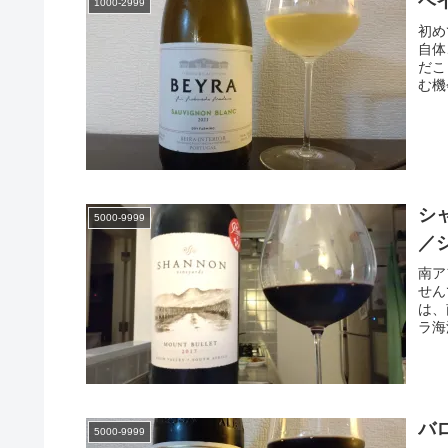
ベ
1000-2999
初め
自体
だこ
む機
シ
5000-9999
／
南ア
せん
は、
ラ海
バ
5000-9999