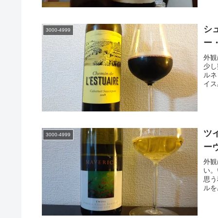
シ
3000-4999
ー
外観
少し
ルネ
イス
ツ
3000-4999
ー
外観
い。
思う
ルを