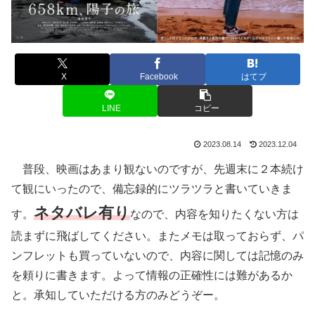
X
Facebook
はてブ
LINE
コピー
2023.08.14
2023.12.04
普段、映画はあまり観ないのですが、先週末に２本続け
て観にいったので、備忘録的にツラツラと書いていきま
ネタバレ有り
す。
なので、内容を知りたくない方は
読まずに飛ばしてください。またメモは取っておらず、パ
ンフレットも買っていないので、内容に関しては記憶のみ
を頼りに書きます。よって情報の正確性には難があるか
と。承知していただける方のみどうぞー。