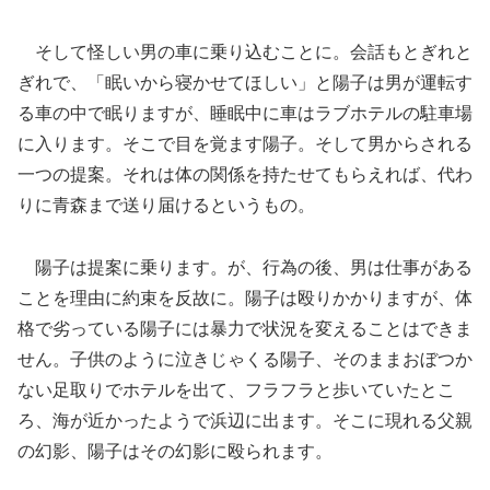
そして怪しい男の車に乗り込むことに。会話もとぎれと
ぎれで、「眠いから寝かせてほしい」と陽子は男が運転す
る車の中で眠りますが、睡眠中に車はラブホテルの駐車場
に入ります。そこで目を覚ます陽子。そして男からされる
一つの提案。それは体の関係を持たせてもらえれば、代わ
りに青森まで送り届けるというもの。
陽子は提案に乗ります。が、行為の後、男は仕事がある
ことを理由に約束を反故に。陽子は殴りかかりますが、体
格で劣っている陽子には暴力で状況を変えることはできま
せん。子供のように泣きじゃくる陽子、そのままおぼつか
ない足取りでホテルを出て、フラフラと歩いていたとこ
ろ、海が近かったようで浜辺に出ます。そこに現れる父親
の幻影、陽子はその幻影に殴られます。