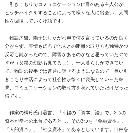
引きこもりでコミュニケーションに難のある主人公が、
ヒッチハイクをすることによって様々な人に出会い、人間
性を回復していく物語です。
物語序盤、陽子はしゃがれ声で何を言っているのか良く
分からず、表情も虚ろで他人との距離の取り方も独特かつ
反応も鈍かったので、障害があるのかなと思っていたので
すが（父親の幻影も見てるし）、一人暮らしができてい
て、物語の後半では普通に話せるようになるので、長い引
きこもり生活によって社会性が徐々に喪失していった結
果、コミュニケーションの取り方を忘れていただけだった
様です。
作家の橘玲氏は著書、『幸福の「資本」論』で、3つの
資本が幸福の土台であるとし、その3つを『金融資本』、
『人的資本』、『社会資本』であるとしています。自由を