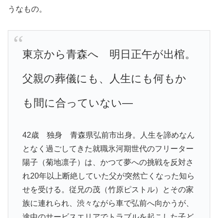
うなもの。
東京から青森へ 明日正午が出棺。
父親の葬儀にも、人生にも何もか
も間に合っていない―
42歳 独身 青森県弘前市出身。人生を諦めなん
となく過ごしてきた就職氷河期世代のフリーター
陽子（菊地凛子）は、かつて夢への挑戦を反対さ
れ20年以上断絶していた父が突然亡くなった知ら
せを受ける。従兄の茂（竹原ピストル）とその家
族に連れられ、渋々ながら車で弘前へ向かうが、
途中のサービスエリアでトラブルを起こした子ど