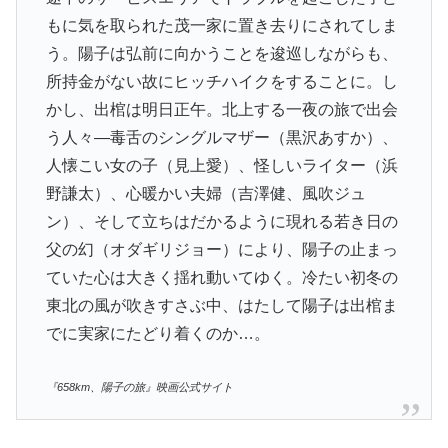
もに気を取られた茂一家に置き去りにされてしま
う。陽子は弘前に向かうことを逡巡しながらも、
所持金がない故にヒッチハイクをすることに。し
かし、出棺は明日正午。北上する一夜の旅で出会
う人々―毒舌のシングルマザー（黒沢あすか）、
人懐こい女の子（見上愛）、怪しいライター（浜
野謙太）、心暖かい夫婦（吉澤健、風吹ジュ
ン）、そして立ちはだかるように現れる若き日の
父の幻（オダギリジョー）により、陽子の止まっ
ていた心は大きく揺れ動いてゆく。冷たい初冬の
東北の風が吹きすさぶ中、はたして陽子は出棺ま
でに実家にたどり着くのか…。
『658km、陽子の旅』映画公式サイト