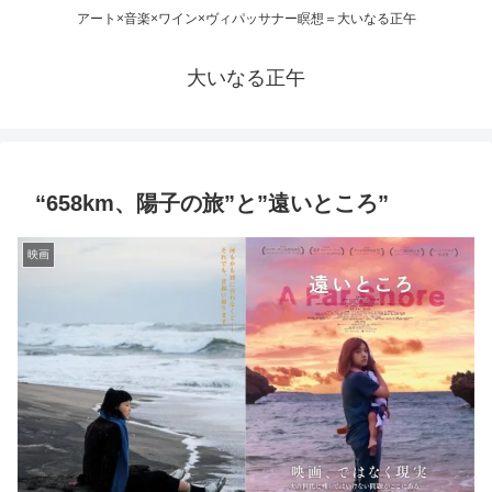
アート×音楽×ワイン×ヴィパッサナー瞑想＝大いなる正午
大いなる正午
“658km、陽子の旅”と”遠いところ”
映画