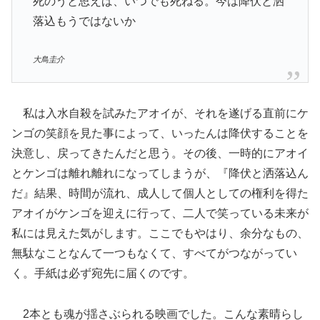
死のうと思えば、いつでも死ねる。今は降伏と洒
落込もうではないか
大鳥圭介
私は入水自殺を試みたアオイが、それを遂げる直前にケ
ンゴの笑顔を見た事によって、いったんは降伏することを
決意し、戻ってきたんだと思う。その後、一時的にアオイ
とケンゴは離れ離れになってしまうが、『降伏と洒落込ん
だ』結果、時間が流れ、成人して個人としての権利を得た
アオイがケンゴを迎えに行って、二人で笑っている未来が
私には見えた気がします。ここでもやはり、余分なもの、
無駄なことなんて一つもなくて、すべてがつながってい
く。手紙は必ず宛先に届くのです。
2本とも魂が揺さぶられる映画でした。こんな素晴らし